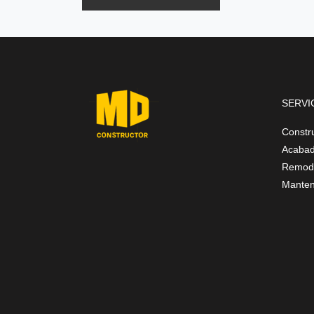
SERVI
Constr
Acabad
Remode
Manten